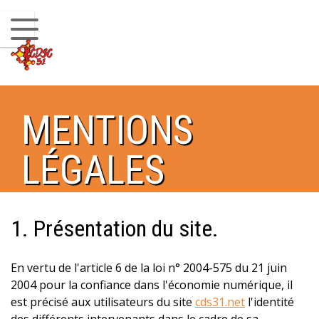
COUME OUARNÈDE
Topoguide
Équipements en fixe sur la Haute-Garonne
Livre Vert
Livre Blanc
MENTIONS
Livre rouge
LÉGALES
Les Commandos de la Nuit
Le site de la Coume
1. Présentation du site.
CONTACTS
Liens
En vertu de l'article 6 de la loi n° 2004-575 du 21 juin
2004 pour la confiance dans l'économie numérique, il
NOS ACTIONS
est précisé aux utilisateurs du site
cds31.net
l'identité