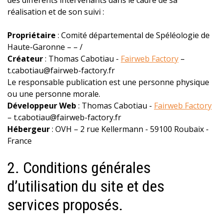
des différents intervenants dans le cadre de sa
Agenda
réalisation et de son suivi :
Sentier karstique
Propriétaire
: Comité départemental de Spéléologie de
Sorties initiation interclubs
Haute-Garonne – – /
Aides individuelles à la formation
Créateur
: Thomas Cabotiau -
Fairweb Factory
–
t.cabotiau@fairweb-factory.fr
Le responsable publication est une personne physique
PARTENAIRES
ou une personne morale.
Développeur Web
: Thomas Cabotiau -
Fairweb Factory
– t.cabotiau@fairweb-factory.fr
Hébergeur
: OVH – 2 rue Kellermann - 59100 Roubaix -
France
2. Conditions générales
d’utilisation du site et des
services proposés.